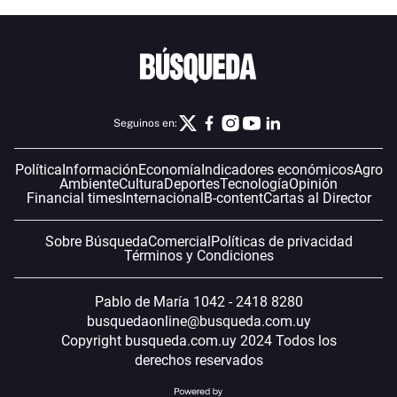
Seguinos en:
Política
Información
Economía
Indicadores económicos
Agro
Ambiente
Cultura
Deportes
Tecnología
Opinión
Financial times
Internacional
B-content
Cartas al Director
Sobre Búsqueda
Comercial
Políticas de privacidad
Términos y Condiciones
Pablo de María 1042 - 2418 8280
busquedaonline@busqueda.com.uy
Copyright busqueda.com.uy 2024 Todos los
derechos reservados