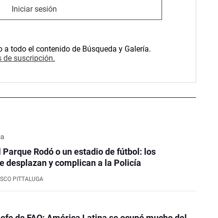
Iniciar sesión
o a todo el contenido de Búsqueda y Galería.
 de suscripción.
ca
l Parque Rodó o un estadio de fútbol: los
e desplazan y complican a la Policía
SCO PITTALUGA
efe de FAO: América Latina se ocupó mucho del