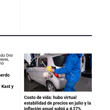
uerdo
 Kast y
Costo de vida: hubo virtual
estabilidad de precios en julio y la
inflación anual subió a 4,27%