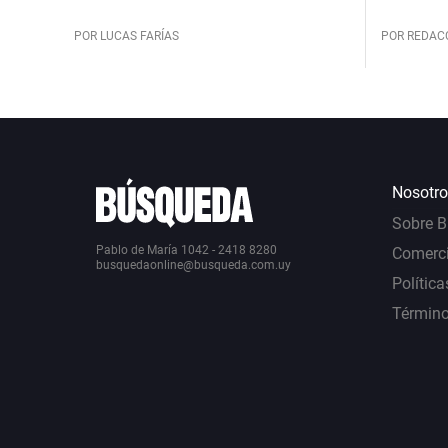
POR LUCAS FARÍAS
POR REDAC
Nosotro
Sobre 
Pablo de María 1042 - 2418 8280
Comerci
busquedaonline@busqueda.com.uy
Política
Término