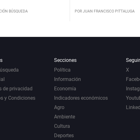
CIÓN BÚSQUEDA
POR JUAN FRANCISCO PITTALUGA
s
Secciones
Segui
Búsqueda
Política
X
al
Información
Faceb
s de privacidad
Economía
Insta
s y Condiciones
Indicadores económicos
Youtu
Agro
Linke
Ambiente
Cultura
Deportes