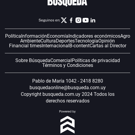
Seguinos en:
Política
Información
Economía
Indicadores económicos
Agro
Ambiente
Cultura
Deportes
Tecnología
Opinión
Financial times
Internacional
B-content
Cartas al Director
Sobre Búsqueda
Comercial
Políticas de privacidad
Términos y Condiciones
Pablo de María 1042 - 2418 8280
busquedaonline@busqueda.com.uy
Copyright busqueda.com.uy 2024 Todos los
derechos reservados