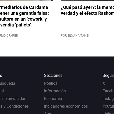
ermediarios de Cardama
¿Qué pasó ayer?: la memor
ener una garantía falsa:
verdad y el efecto Rasho
ultora en un ‘cowork’ y
vendía ‘pallets’
ERMO DRAPER
POR SILVANA TANZI
s
Secciones
Segui
Búsqueda
Política
X
al
Información
Faceb
s de privacidad
Economía
Insta
s y Condiciones
Indicadores económicos
Youtu
Agro
Linke