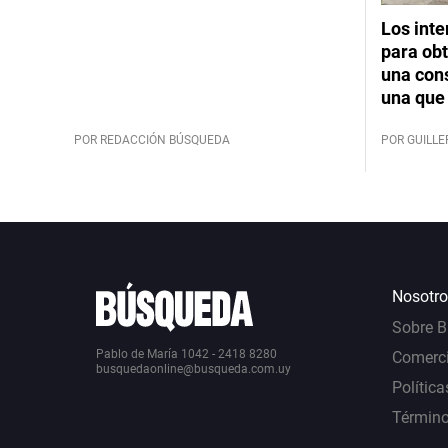
Los int
para obt
una cons
una que 
POR REDACCIÓN BÚSQUEDA
POR GUILL
Nosotro
Sobre 
Pablo de María 1042 - 2418 8280
Comerci
busquedaonline@busqueda.com.uy
Política
Término