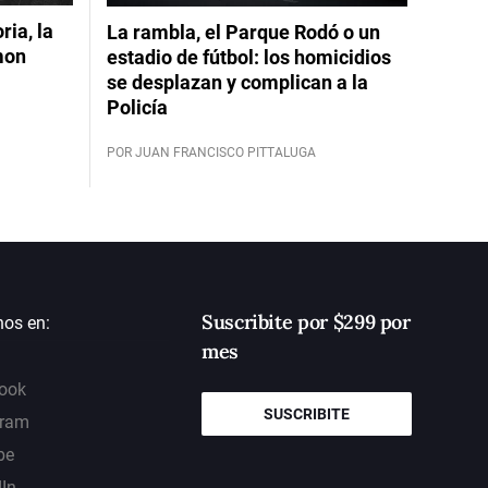
ia, la
La rambla, el Parque Rodó o un
mon
estadio de fútbol: los homicidios
se desplazan y complican a la
Policía
POR JUAN FRANCISCO PITTALUGA
Suscribite por $299 por
nos en:
mes
ook
SUSCRIBITE
gram
be
dIn