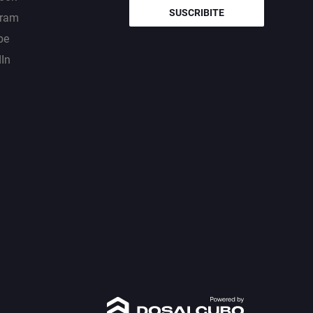
SUSCRIBITE
gram
be
dIn