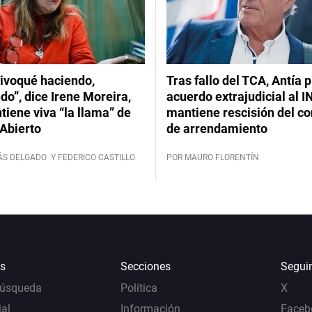
ivoqué haciendo,
Tras fallo del TCA, Antía 
do”, dice Irene Moreira,
acuerdo extrajudicial al I
iene viva “la llama” de
mantiene rescisión del co
Abierto
de arrendamiento
ÁS DELGADO
Y FEDERICO CASTILLO
POR MAURO FLORENTÍN
s
Secciones
Segui
Búsqueda
Política
X
al
Información
Faceb