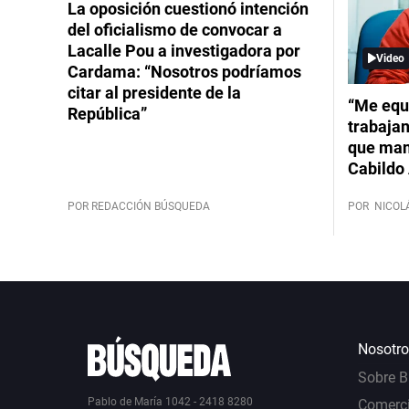
La oposición cuestionó intención
del oficialismo de convocar a
Lacalle Pou a investigadora por
Video
Cardama: “Nosotros podríamos
citar al presidente de la
“Me equ
República”
trabajan
que mant
Cabildo 
POR REDACCIÓN BÚSQUEDA
POR
NICOL
Nosotro
Sobre 
Pablo de María 1042 - 2418 8280
Comerci