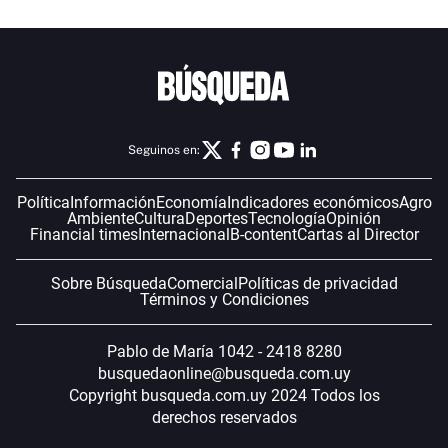
Seguinos en:
Política
Información
Economía
Indicadores económicos
Agro
Ambiente
Cultura
Deportes
Tecnología
Opinión
Financial times
Internacional
B-content
Cartas al Director
Sobre Búsqueda
Comercial
Políticas de privacidad
Términos y Condiciones
Pablo de María 1042 - 2418 8280
busquedaonline@busqueda.com.uy
Copyright busqueda.com.uy 2024 Todos los
derechos reservados