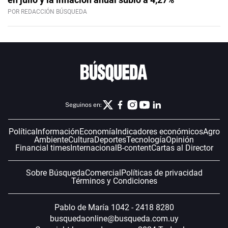
POR REDACCIÓN BÚSQUEDA
Seguinos en:
Política
Información
Economía
Indicadores económicos
Agro
Ambiente
Cultura
Deportes
Tecnología
Opinión
Financial times
Internacional
B-content
Cartas al Director
Sobre Búsqueda
Comercial
Políticas de privacidad
Términos y Condiciones
Pablo de María 1042 - 2418 8280
busquedaonline@busqueda.com.uy