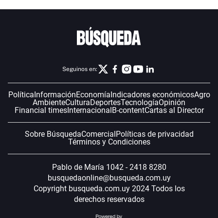
Seguinos en:
Política
Información
Economía
Indicadores económicos
Agro
Ambiente
Cultura
Deportes
Tecnología
Opinión
Financial times
Internacional
B-content
Cartas al Director
Sobre Búsqueda
Comercial
Políticas de privacidad
Términos y Condiciones
Pablo de María 1042 - 2418 8280
busquedaonline@busqueda.com.uy
Copyright busqueda.com.uy 2024 Todos los
derechos reservados