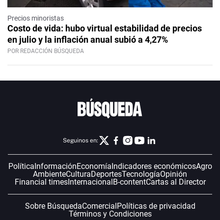
Precios minoristas
Costo de vida: hubo virtual estabilidad de precios
en julio y la inflación anual subió a 4,27%
POR REDACCIÓN BÚSQUEDA
Seguinos en:
Política
Información
Economía
Indicadores económicos
Agro
Ambiente
Cultura
Deportes
Tecnología
Opinión
Financial times
Internacional
B-content
Cartas al Director
Sobre Búsqueda
Comercial
Políticas de privacidad
Términos y Condiciones