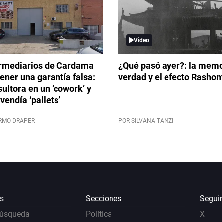
Video
ermediarios de Cardama
¿Qué pasó ayer?: la memor
ener una garantía falsa:
verdad y el efecto Rasho
ultora en un ‘cowork’ y
vendía ‘pallets’
ERMO DRAPER
POR SILVANA TANZI
s
Secciones
Segui
Búsqueda
Política
X