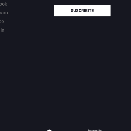
ook
SUSCRIBITE
gram
be
dIn