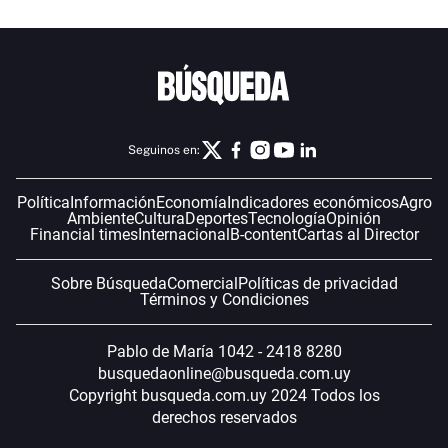
Seguinos en:
Política
Información
Economía
Indicadores económicos
Agro
Ambiente
Cultura
Deportes
Tecnología
Opinión
Financial times
Internacional
B-content
Cartas al Director
Sobre Búsqueda
Comercial
Políticas de privacidad
Términos y Condiciones
Pablo de María 1042 - 2418 8280
busquedaonline@busqueda.com.uy
Copyright busqueda.com.uy 2024 Todos los
derechos reservados