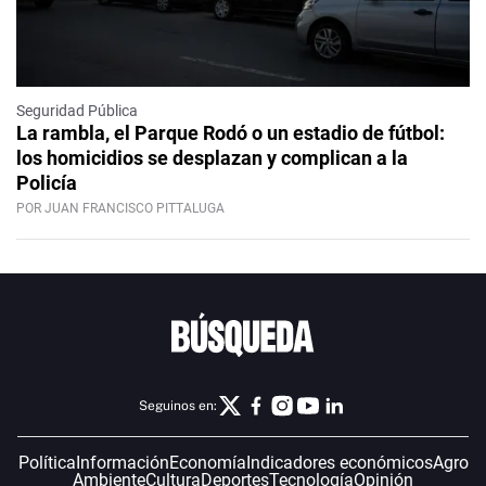
Seguridad Pública
La rambla, el Parque Rodó o un estadio de fútbol:
los homicidios se desplazan y complican a la
Policía
POR JUAN FRANCISCO PITTALUGA
Seguinos en:
Política
Información
Economía
Indicadores económicos
Agro
Ambiente
Cultura
Deportes
Tecnología
Opinión