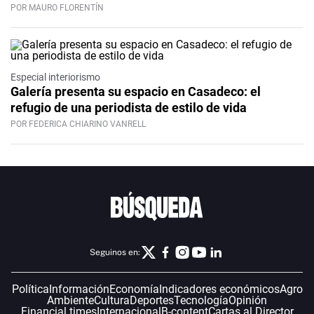
POR MAURO FLORENTÍN
Especial interiorismo
Galería presenta su espacio en Casadeco: el
refugio de una periodista de estilo de vida
POR FEDERICA CHIARINO VANRELL
Seguinos en:
Política
Información
Economía
Indicadores económicos
Agro
Ambiente
Cultura
Deportes
Tecnología
Opinión
Financial times
Internacional
B-content
Cartas al Director