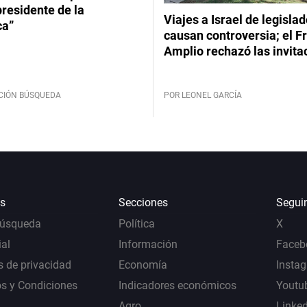
 presidente de la
Viajes a Israel de legisla
ca”
causan controversia; el F
Amplio rechazó las invita
CIÓN BÚSQUEDA
POR LEONEL GARCÍA
s
Secciones
Segui
Búsqueda
Política
X
al
Información
Faceb
s de privacidad
Economía
Insta
s y Condiciones
Indicadores económicos
Youtu
Agro
Linke