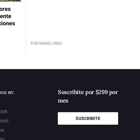
dores
rente
ciones
POR ISMAEL GRAU
Suscribite por $299 por
nos en:
mes
ook
SUSCRIBITE
gram
be
dIn