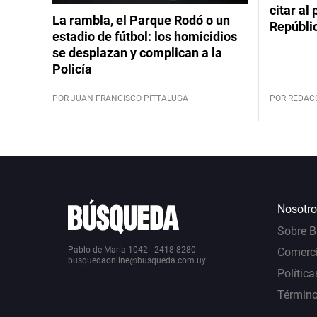
citar al
La rambla, el Parque Rodó o un
Repúbli
estadio de fútbol: los homicidios
se desplazan y complican a la
Policía
POR JUAN FRANCISCO PITTALUGA
POR REDAC
Nosotro
Sobre 
Pablo de María 1042 - 2418 8280
Comerci
busquedaonline@busqueda.com.uy
Política
Término