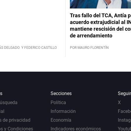
Tras fallo del TCA, Antía 
acuerdo extrajudicial al I
mantiene rescisión del co
de arrendamiento
ÁS DELGADO
Y FEDERICO CASTILLO
POR MAURO FLORENTÍN
s
Secciones
Segui
Búsqueda
Política
X
al
Información
Faceb
s de privacidad
Economía
Insta
s y Condiciones
Indicadores económicos
Youtu