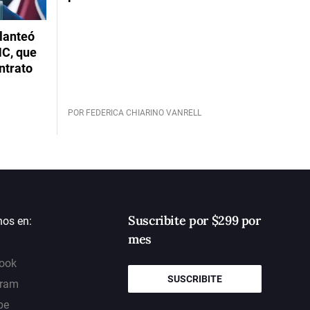
planteó
NC, que
ntrato
POR FEDERICA CHIARINO VANRELL
Suscribite por $299 por
nos en:
mes
ook
SUSCRIBITE
gram
be