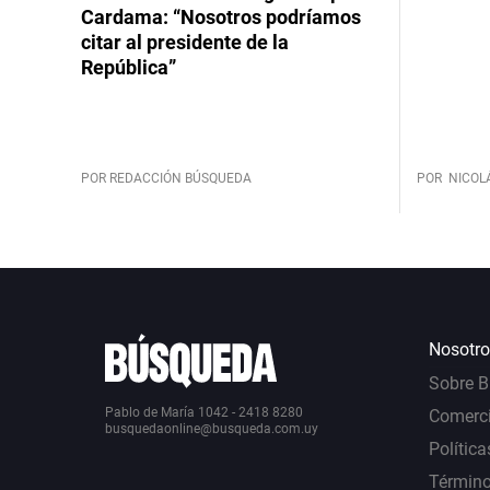
Cardama: “Nosotros podríamos
citar al presidente de la
República”
POR REDACCIÓN BÚSQUEDA
POR
NICOL
Nosotro
Sobre 
Pablo de María 1042 - 2418 8280
Comerci
busquedaonline@busqueda.com.uy
Política
Término