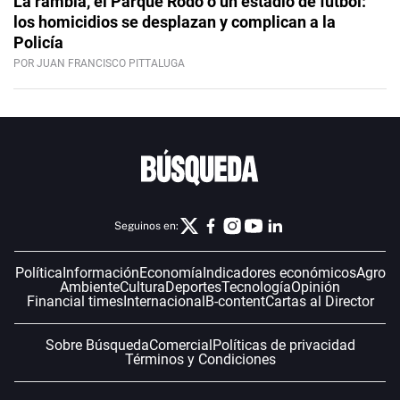
La rambla, el Parque Rodó o un estadio de fútbol:
los homicidios se desplazan y complican a la
Policía
POR JUAN FRANCISCO PITTALUGA
Seguinos en:
Política
Información
Economía
Indicadores económicos
Agro
Ambiente
Cultura
Deportes
Tecnología
Opinión
Financial times
Internacional
B-content
Cartas al Director
Sobre Búsqueda
Comercial
Políticas de privacidad
Términos y Condiciones