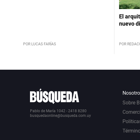
El arqui
nuevo d
POR LUCAS FARÍAS
POR REDAC
Nosotro
Sobre 
Pablo de María 1042 - 2418 8280
Comerci
busquedaonline@busqueda.com.uy
Política
Término