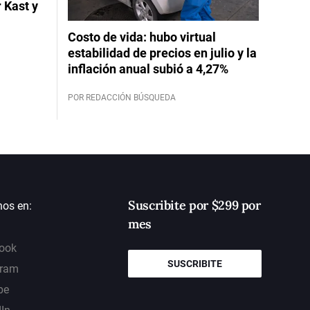
 Kast y
Costo de vida: hubo virtual
estabilidad de precios en julio y la
inflación anual subió a 4,27%
POR REDACCIÓN BÚSQUEDA
Suscribite por $299 por
nos en:
mes
ook
SUSCRIBITE
gram
be