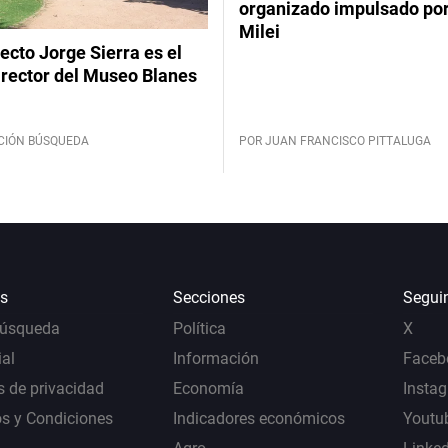
organizado impulsado por
Milei
tecto Jorge Sierra es el
irector del Museo Blanes
CIÓN BÚSQUEDA
POR JUAN FRANCISCO PITTALUGA
s
Secciones
Segui
Búsqueda
Política
X
al
Información
Faceb
s de privacidad
Economía
Insta
s y Condiciones
Indicadores económicos
Youtu