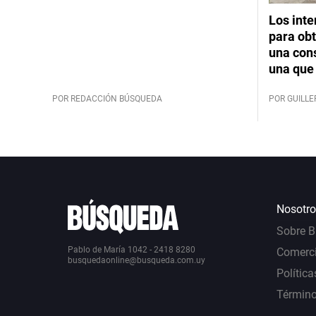
Los int
para obt
una cons
una que 
POR REDACCIÓN BÚSQUEDA
POR GUILL
Nosotro
Sobre 
Pablo de María 1042 - 2418 8280
Comerci
busquedaonline@busqueda.com.uy
Política
Término