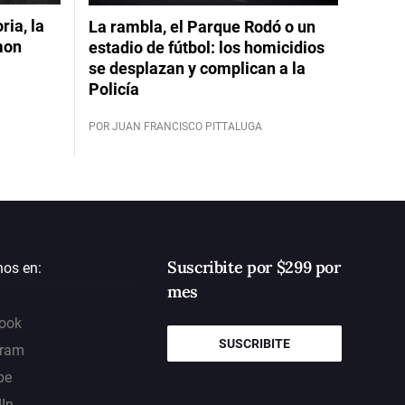
ia, la
La rambla, el Parque Rodó o un
mon
estadio de fútbol: los homicidios
se desplazan y complican a la
Policía
POR JUAN FRANCISCO PITTALUGA
Suscribite por $299 por
nos en:
mes
ook
SUSCRIBITE
gram
be
dIn