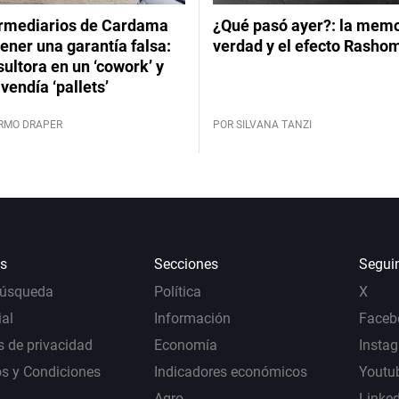
ermediarios de Cardama
¿Qué pasó ayer?: la memor
ener una garantía falsa:
verdad y el efecto Rasho
ultora en un ‘cowork’ y
vendía ‘pallets’
ERMO DRAPER
POR SILVANA TANZI
s
Secciones
Segui
Búsqueda
Política
X
al
Información
Faceb
s de privacidad
Economía
Insta
s y Condiciones
Indicadores económicos
Youtu
Agro
Linke