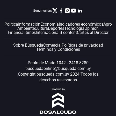
Seguinos en:
Política
Información
Economía
Indicadores económicos
Agro
Ambiente
Cultura
Deportes
Tecnología
Opinión
Financial times
Internacional
B-content
Cartas al Director
Sobre Búsqueda
Comercial
Políticas de privacidad
Términos y Condiciones
Pablo de María 1042 - 2418 8280
busquedaonline@busqueda.com.uy
Copyright busqueda.com.uy 2024 Todos los
derechos reservados