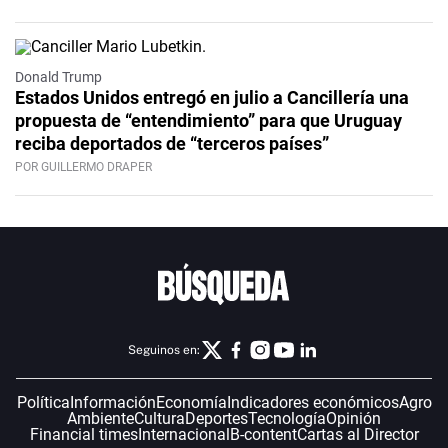
Donald Trump
Estados Unidos entregó en julio a Cancillería una
propuesta de “entendimiento” para que Uruguay
reciba deportados de “terceros países”
POR GUILLERMO DRAPER
Seguinos en:
Política
Información
Economía
Indicadores económicos
Agro
Ambiente
Cultura
Deportes
Tecnología
Opinión
Financial times
Internacional
B-content
Cartas al Director