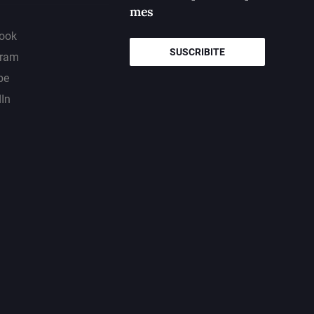
mes
ook
SUSCRIBITE
gram
be
dIn