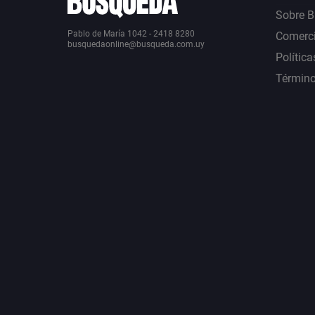
Sobre 
Pablo de María 1042 - 2418 8280
Comerci
busquedaonline@busqueda.com.uy
Política
Término