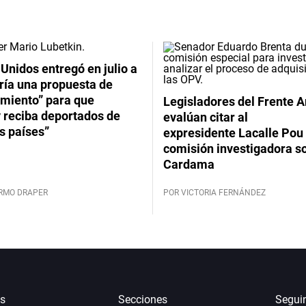
Unidos entregó en julio a
ría una propuesta de
imiento” para que
Legisladores del Frente 
 reciba deportados de
evalúan citar al
s países”
expresidente Lacalle Pou 
comisión investigadora s
Cardama
ERMO DRAPER
POR VICTORIA FERNÁNDEZ
s
Secciones
Segui