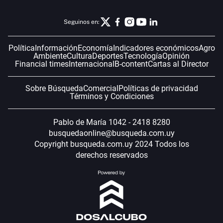
Seguinos en:
Política
Información
Economía
Indicadores económicos
Agro
Ambiente
Cultura
Deportes
Tecnología
Opinión
Financial times
Internacional
B-content
Cartas al Director
Sobre Búsqueda
Comercial
Políticas de privacidad
Términos y Condiciones
Pablo de María 1042 - 2418 8280
busquedaonline@busqueda.com.uy
Copyright busqueda.com.uy 2024 Todos los
derechos reservados