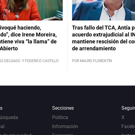
ivoqué haciendo,
Tras fallo del TCA, Antía 
do”, dice Irene Moreira,
acuerdo extrajudicial al I
iene viva “la llama” de
mantiene rescisión del co
Abierto
de arrendamiento
ÁS DELGADO
Y FEDERICO CASTILLO
POR MAURO FLORENTÍN
s
Secciones
Segui
Búsqueda
Política
X
al
Información
Faceb