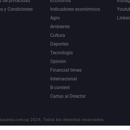
s de privacidad
Economía
Insta
s y Condiciones
Indicadores económicos
Youtu
Agro
Linke
Ambiente
Cultura
Deportes
Tecnología
Opinión
Financial times
Internacional
B-content
Cartas al Director
squeda.com.uy 2024. Todos los derechos reservados