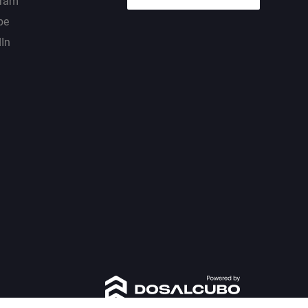
gram
be
dIn