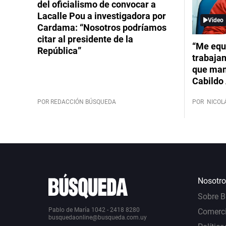
del oficialismo de convocar a
Lacalle Pou a investigadora por
Video
Cardama: “Nosotros podríamos
citar al presidente de la
“Me equ
República”
trabajan
que mant
Cabildo 
POR REDACCIÓN BÚSQUEDA
POR
NICOL
Nosotro
Sobre 
Pablo de María 1042 - 2418 8280
Comerci
busquedaonline@busqueda.com.uy