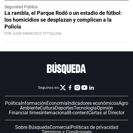
Seguridad Pública
La rambla, el Parque Rodó o un estadio de fútbol:
los homicidios se desplazan y complican a la
Policía
POR JUAN FRANCISCO PITTALUGA
Seguinos en:
Política
Información
Economía
Indicadores económicos
Agro
Ambiente
Cultura
Deportes
Tecnología
Opinión
Financial times
Internacional
B-content
Cartas al Director
Sobre Búsqueda
Comercial
Políticas de privacidad
Términos y Condiciones