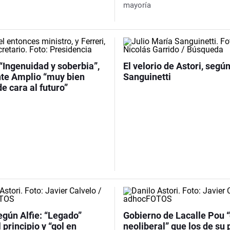
mayoría
 “Ingenuidad y soberbia”,
El velorio de Astori, segú
nte Amplio “muy bien
Sanguinetti
e cara al futuro”
egún Alfie: “Legado”
Gobierno de Lacalle Pou 
 principio y “gol en
neoliberal” que los de su 