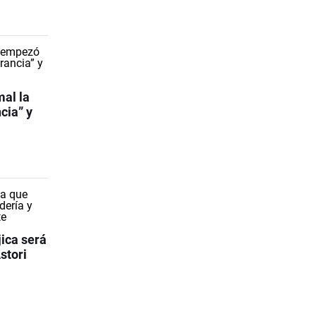
mal la
cia” y
ica será
stori