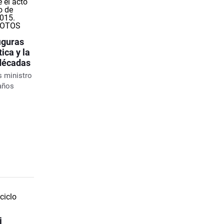
figuras
ica y la
 décadas
s ministro
 años
i