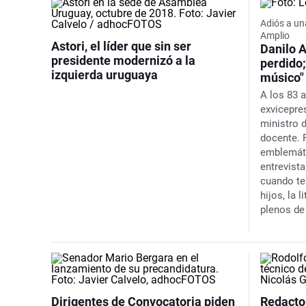
Adiós a una
Amplio
Astori, el líder que sin ser
Danilo 
presidente modernizó a la
perdido
izquierda uruguaya
músico"
A los 83 a
exvicepre
ministro 
docente. 
emblemáti
entrevista
cuando te
hijos, la
plenos de
Dirigentes de Convocatoria piden
Redacto