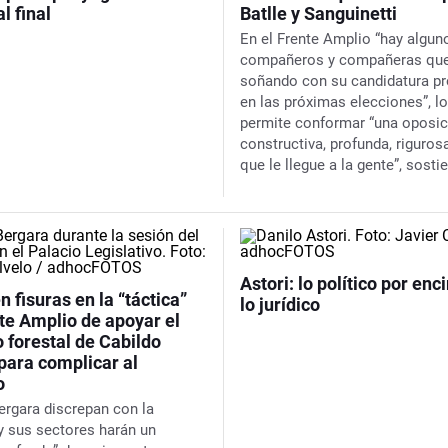
l final
Batlle y Sanguinetti
En el Frente Amplio “hay algun
compañeros y compañeras que
soñando con su candidatura pr
en las próximas elecciones”, l
permite conformar “una oposic
constructiva, profunda, rigurosa
que le llegue a la gente”, sosti
Astori: lo político por en
 fisuras en la “táctica”
lo jurídico
te Amplio de apoyar el
 forestal de Cabildo
para complicar al
o
Bergara discrepan con la
 y sus sectores harán un