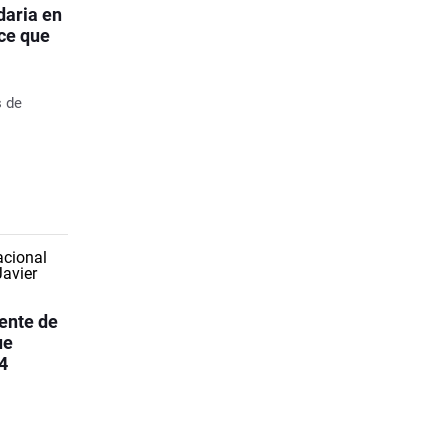
daria en
oce que
s de
rente de
ue
4