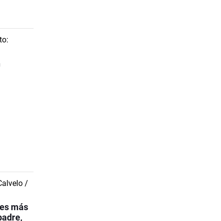
n
“es más
padre,