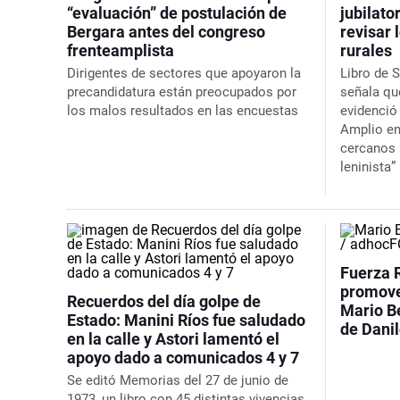
“evaluación” de postulación de
jubilato
Bergara antes del congreso
revisar 
frenteamplista
rurales
Dirigentes de sectores que apoyaron la
Libro de S
precandidatura están preocupados por
señala que
los malos resultados en las encuestas
evidenció 
Amplio ent
cercanos a
leninista”
Fuerza 
promove
Recuerdos del día golpe de
Mario B
Estado: Manini Ríos fue saludado
de Danil
en la calle y Astori lamentó el
apoyo dado a comunicados 4 y 7
Se editó Memorias del 27 de junio de
1973, un libro con 45 distintas vivencias,