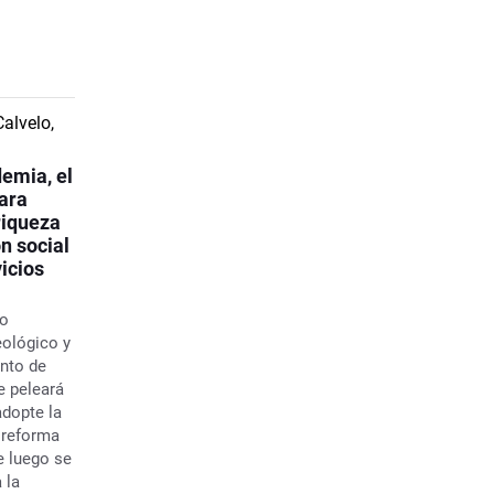
emia, el
para
riqueza
n social
vicios
io
eológico y
nto de
e peleará
adopte la
a reforma
e luego se
 la