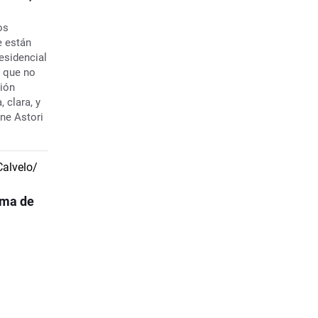
os
 están
esidencial
o que no
ión
, clara, y
ene Astori
cima de