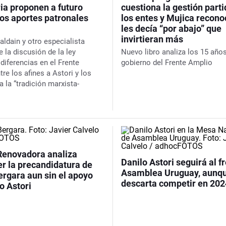
ria proponen a futuro
cuestiona la gestión parti
los aportes patronales
los entes y Mujica recon
les decía “por abajo” que
invirtieran más
aldain y otro especialista
 la discusión de la ley
Nuevo libro analiza los 15 año
diferencias en el Frente
gobierno del Frente Amplio
re los afines a Astori y los
 la “tradición marxista-
Renovadora analiza
Danilo Astori seguirá al f
r la precandidatura de
Asamblea Uruguay, aunq
ergara aun sin el apoyo
descarta competir en 202
o Astori