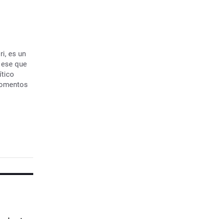
i, es un
, ese que
ítico
momentos