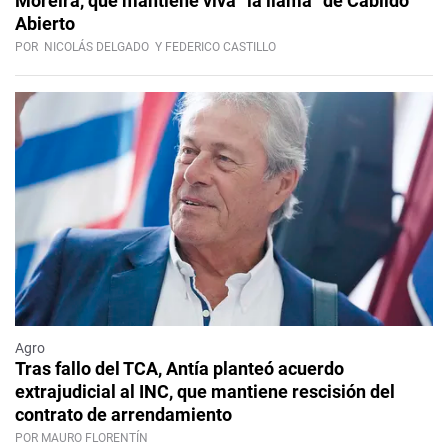
Moreira, que mantiene viva “la llama” de Cabildo
Abierto
POR
NICOLÁS DELGADO
Y FEDERICO CASTILLO
Agro
Tras fallo del TCA, Antía planteó acuerdo
extrajudicial al INC, que mantiene rescisión del
contrato de arrendamiento
POR MAURO FLORENTÍN