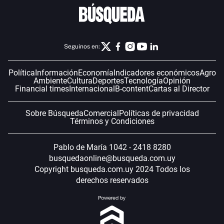
Seguinos en:
Política
Información
Economía
Indicadores económicos
Agro
Ambiente
Cultura
Deportes
Tecnología
Opinión
Financial times
Internacional
B-content
Cartas al Director
Sobre Búsqueda
Comercial
Políticas de privacidad
Términos y Condiciones
Pablo de María 1042 - 2418 8280
busquedaonline@busqueda.com.uy
Copyright busqueda.com.uy 2024 Todos los
derechos reservados