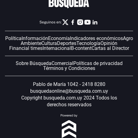
Seguinos en:
Política
Información
Economía
Indicadores económicos
Agro
Ambiente
Cultura
Deportes
Tecnología
Opinión
Financial times
Internacional
B-content
Cartas al Director
Sobre Búsqueda
Comercial
Políticas de privacidad
Términos y Condiciones
Pablo de María 1042 - 2418 8280
busquedaonline@busqueda.com.uy
Copyright busqueda.com.uy 2024 Todos los
derechos reservados