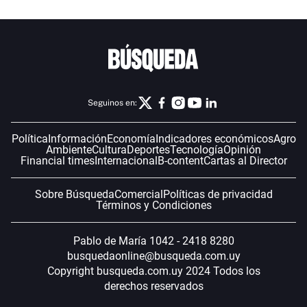
Seguinos en:
Política
Información
Economía
Indicadores económicos
Agro
Ambiente
Cultura
Deportes
Tecnología
Opinión
Financial times
Internacional
B-content
Cartas al Director
Sobre Búsqueda
Comercial
Políticas de privacidad
Términos y Condiciones
Pablo de María 1042 - 2418 8280
busquedaonline@busqueda.com.uy
Copyright busqueda.com.uy 2024 Todos los
derechos reservados