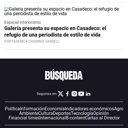
Especial interiorismo
Galería presenta su espacio en Casadeco: el
refugio de una periodista de estilo de vida
POR FEDERICA CHIARINO VANRELL
Seguinos en:
Política
Información
Economía
Indicadores económicos
Agro
Ambiente
Cultura
Deportes
Tecnología
Opinión
Financial times
Internacional
B-content
Cartas al Director