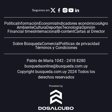
Seguinos en:
Política
Información
Economía
Indicadores económicos
Agro
Ambiente
Cultura
Deportes
Tecnología
Opinión
Financial times
Internacional
B-content
Cartas al Director
Sobre Búsqueda
Comercial
Políticas de privacidad
Términos y Condiciones
Pablo de María 1042 - 2418 8280
busquedaonline@busqueda.com.uy
Copyright busqueda.com.uy 2024 Todos los
derechos reservados