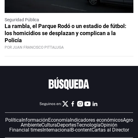
Seguridad Pública
La rambla, el Parque Rodó o un estadio de fútbol:
los homicidios se desplazan y complican a la
Policía
POR JUAN FRANCISCO PITTALUGA
Seguinos en:
Política
Información
Economía
Indicadores económicos
Agro
Ambiente
Cultura
Deportes
Tecnología
Opinión
Financial times
Internacional
B-content
Cartas al Director