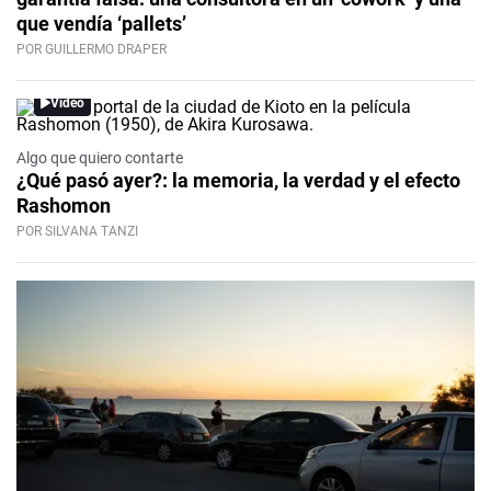
que vendía ‘pallets’
POR GUILLERMO DRAPER
Video
Algo que quiero contarte
¿Qué pasó ayer?: la memoria, la verdad y el efecto
Rashomon
POR SILVANA TANZI