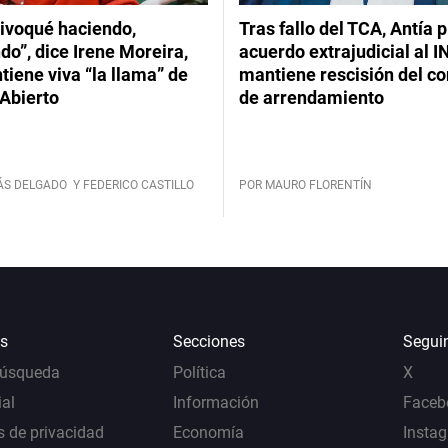
ivoqué haciendo,
Tras fallo del TCA, Antía 
do”, dice Irene Moreira,
acuerdo extrajudicial al I
iene viva “la llama” de
mantiene rescisión del co
Abierto
de arrendamiento
ÁS DELGADO
Y FEDERICO CASTILLO
POR MAURO FLORENTÍN
s
Secciones
Segui
Búsqueda
Política
X
al
Información
Faceb
s de privacidad
Economía
Insta