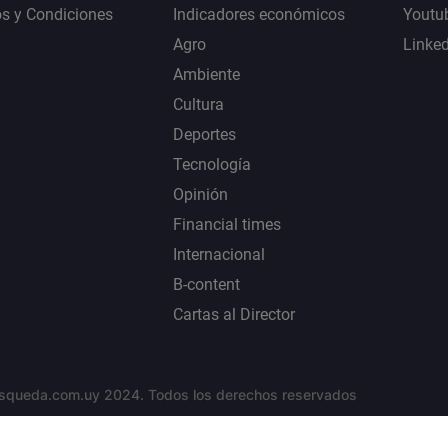
s y Condiciones
Indicadores económicos
Youtu
Agro
Linke
Ambiente
Cultura
Deportes
Tecnología
Opinión
Financial times
Internacional
B-content
Cartas al Director
squeda.com.uy 2024. Todos los derechos reservados