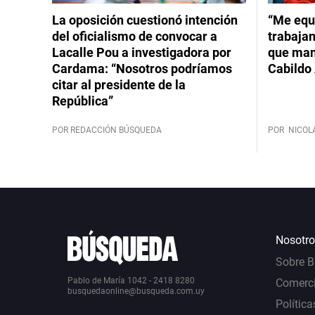
La oposición cuestionó intención
“Me equ
del oficialismo de convocar a
trabajan
Lacalle Pou a investigadora por
que mant
Cardama: “Nosotros podríamos
Cabildo 
citar al presidente de la
República”
POR REDACCIÓN BÚSQUEDA
POR
NICOL
Nosotro
Sobre 
Pablo de María 1042 - 2418 8280
Comerci
busquedaonline@busqueda.com.uy
Política