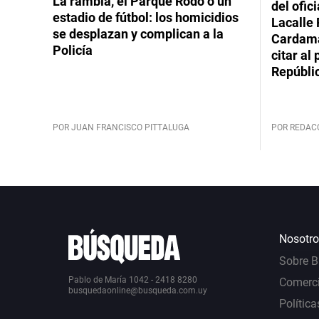
La rambla, el Parque Rodó o un
del ofic
estadio de fútbol: los homicidios
Lacalle 
se desplazan y complican a la
Cardama
Policía
citar al
Repúbli
POR JUAN FRANCISCO PITTALUGA
POR REDAC
Nosotro
Sobre 
Pablo de María 1042 - 2418 8280
Comerci
busquedaonline@busqueda.com.uy
Política