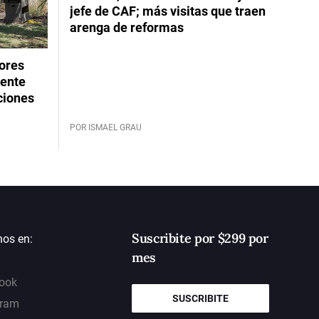
jefe de CAF; más visitas que traen
arenga de reformas
dores
rente
ciones
POR ISMAEL GRAU
Suscribite por $299 por
nos en:
mes
ook
SUSCRIBITE
gram