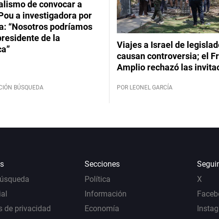
ialismo de convocar a
Pou a investigadora por
: “Nosotros podríamos
 presidente de la
Viajes a Israel de legisla
ca”
causan controversia; el F
Amplio rechazó las invita
CIÓN BÚSQUEDA
POR LEONEL GARCÍA
s
Secciones
Segui
Búsqueda
Política
X
al
Información
Faceb
s de privacidad
Economía
Insta