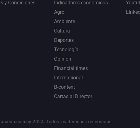
s y Condiciones
Indicadores económicos
Youtu
Agro
Linke
Ambiente
Cultura
Deportes
Tecnología
Opinión
Financial times
Internacional
B-content
Cartas al Director
squeda.com.uy 2024. Todos los derechos reservados