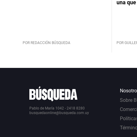
una que 
POR REDACCIÓN BÚSQUEDA
POR GUILL
Nosotro
Sobre 
Pablo de María 1042 - 2418 8280
Comerci
busquedaonline@busqueda.com.uy
Política
Término