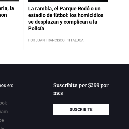
ia, la
La rambla, el Parque Rodó o un
mon
estadio de fútbol: los homicidios
se desplazan y complican a la
Policía
POR JUAN FRANCISCO PITTALUGA
Suscribite por $299 por
nos en:
mes
ook
SUSCRIBITE
gram
be
dIn