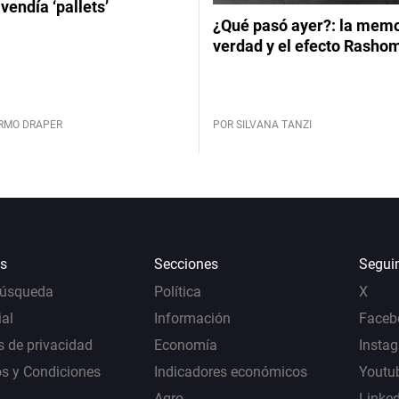
vendía ‘pallets’
¿Qué pasó ayer?: la memor
verdad y el efecto Rasho
ERMO DRAPER
POR SILVANA TANZI
s
Secciones
Segui
Búsqueda
Política
X
al
Información
Faceb
s de privacidad
Economía
Insta
s y Condiciones
Indicadores económicos
Youtu
Agro
Linke