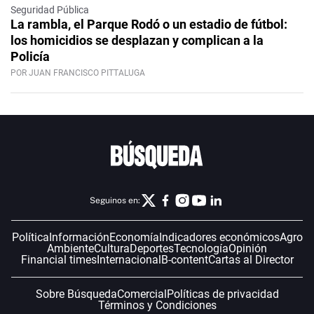
Seguridad Pública
La rambla, el Parque Rodó o un estadio de fútbol:
los homicidios se desplazan y complican a la
Policía
POR JUAN FRANCISCO PITTALUGA
Seguinos en:
Política
Información
Economía
Indicadores económicos
Agro
Ambiente
Cultura
Deportes
Tecnología
Opinión
Financial times
Internacional
B-content
Cartas al Director
Sobre Búsqueda
Comercial
Políticas de privacidad
Términos y Condiciones