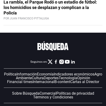
La rambla, el Parque Rodó o un estadio de fútbol:
los homicidios se desplazan y complican a la
Policía
POR JUAN FRANCISCO PITTALUGA
Seguinos en:
Política
Información
Economía
Indicadores económicos
Agro
Ambiente
Cultura
Deportes
Tecnología
Opinión
Financial times
Internacional
B-content
Cartas al Director
Sobre Búsqueda
Comercial
Políticas de privacidad
Términos y Condiciones