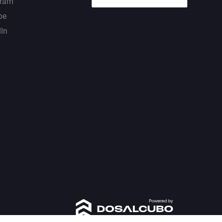
gram
be
dIn