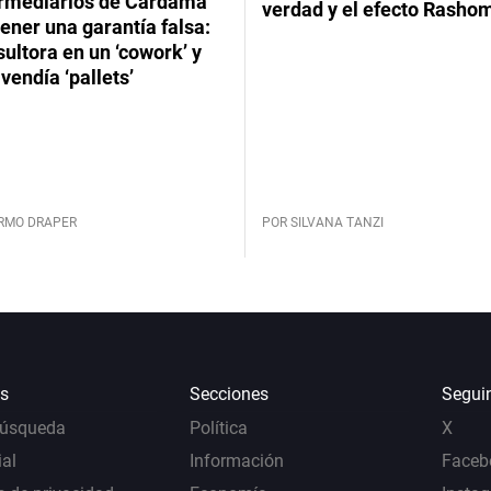
ermediarios de Cardama
verdad y el efecto Rasho
ener una garantía falsa:
ultora en un ‘cowork’ y
vendía ‘pallets’
ERMO DRAPER
POR SILVANA TANZI
s
Secciones
Segui
Búsqueda
Política
X
al
Información
Faceb