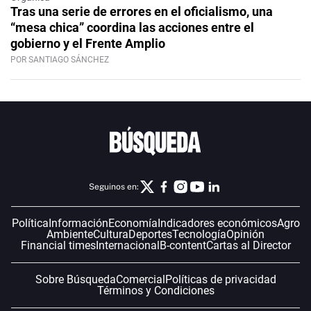
Tras una serie de errores en el oficialismo, una
“mesa chica” coordina las acciones entre el
gobierno y el Frente Amplio
POR SANTIAGO SÁNCHEZ
Seguinos en:
Política
Información
Economía
Indicadores económicos
Agro
Ambiente
Cultura
Deportes
Tecnología
Opinión
Financial times
Internacional
B-content
Cartas al Director
Sobre Búsqueda
Comercial
Políticas de privacidad
Términos y Condiciones