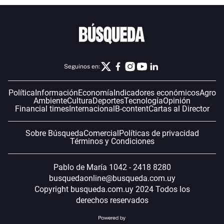
Seguinos en:
Política
Información
Economía
Indicadores económicos
Agro
Ambiente
Cultura
Deportes
Tecnología
Opinión
Financial times
Internacional
B-content
Cartas al Director
Sobre Búsqueda
Comercial
Políticas de privacidad
Términos y Condiciones
Pablo de María 1042 - 2418 8280
busquedaonline@busqueda.com.uy
Copyright busqueda.com.uy 2024 Todos los
derechos reservados