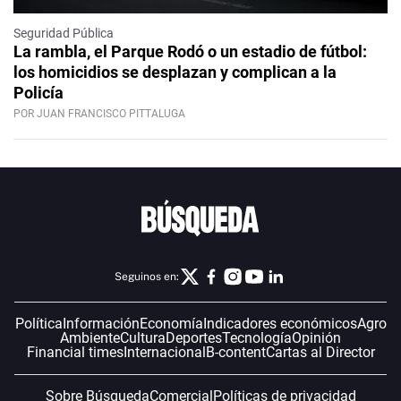
Seguridad Pública
La rambla, el Parque Rodó o un estadio de fútbol:
los homicidios se desplazan y complican a la
Policía
POR JUAN FRANCISCO PITTALUGA
Seguinos en:
Política
Información
Economía
Indicadores económicos
Agro
Ambiente
Cultura
Deportes
Tecnología
Opinión
Financial times
Internacional
B-content
Cartas al Director
Sobre Búsqueda
Comercial
Políticas de privacidad