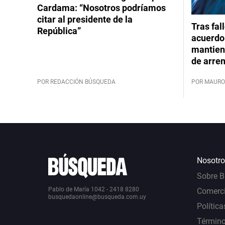
Cardama: “Nosotros podríamos
citar al presidente de la
Tras fal
República”
acuerdo 
mantiene
de arre
POR REDACCIÓN BÚSQUEDA
POR MAURO
Nosotro
Sobre 
Pablo de María 1042 - 2418 8280
Comerci
busquedaonline@busqueda.com.uy
Política
Término