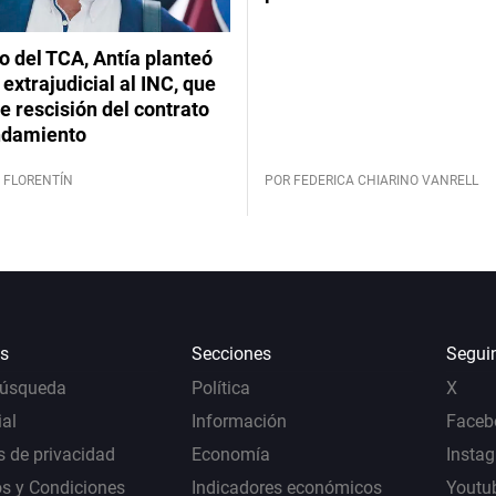
lo del TCA, Antía planteó
extrajudicial al INC, que
 rescisión del contrato
ndamiento
 FLORENTÍN
POR FEDERICA CHIARINO VANRELL
s
Secciones
Segui
Búsqueda
Política
X
al
Información
Faceb
s de privacidad
Economía
Insta
s y Condiciones
Indicadores económicos
Youtu