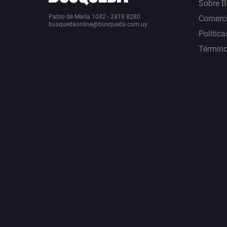
Sobre 
Pablo de María 1042 - 2418 8280
Comerci
busquedaonline@busqueda.com.uy
Política
Término