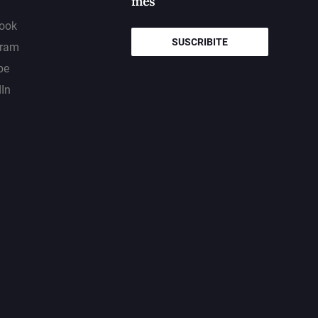
mes
ook
SUSCRIBITE
gram
be
dIn