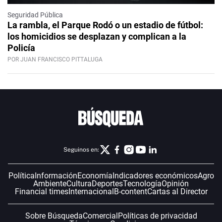
Seguridad Pública
La rambla, el Parque Rodó o un estadio de fútbol:
los homicidios se desplazan y complican a la
Policía
POR JUAN FRANCISCO PITTALUGA
Seguinos en:
Política
Información
Economía
Indicadores económicos
Agro
Ambiente
Cultura
Deportes
Tecnología
Opinión
Financial times
Internacional
B-content
Cartas al Director
Sobre Búsqueda
Comercial
Políticas de privacidad