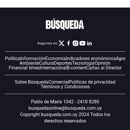
Seguinos en:
Política
Información
Economía
Indicadores económicos
Agro
Ambiente
Cultura
Deportes
Tecnología
Opinión
Financial times
Internacional
B-content
Cartas al Director
Sobre Búsqueda
Comercial
Políticas de privacidad
Términos y Condiciones
Pablo de María 1042 - 2418 8280
busquedaonline@busqueda.com.uy
Copyright busqueda.com.uy 2024 Todos los
derechos reservados