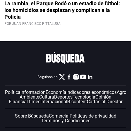
La rambla, el Parque Rodó o un estadio de fútbol:
los homicidios se desplazan y complican a la
Policía
POR JUAN FRANCISCO PITTALUGA
Seguinos en:
Política
Información
Economía
Indicadores económicos
Agro
Ambiente
Cultura
Deportes
Tecnología
Opinión
Financial times
Internacional
B-content
Cartas al Director
Sobre Búsqueda
Comercial
Políticas de privacidad
Términos y Condiciones