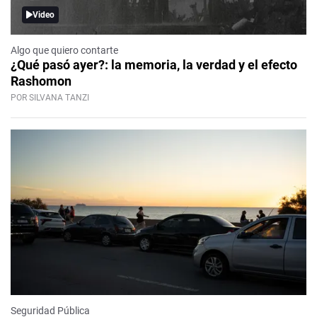
Video
Algo que quiero contarte
¿Qué pasó ayer?: la memoria, la verdad y el efecto
Rashomon
POR SILVANA TANZI
Seguridad Pública