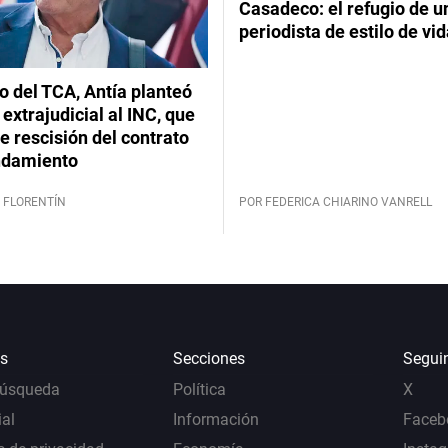
Casadeco: el refugio de u
periodista de estilo de vi
lo del TCA, Antía planteó
extrajudicial al INC, que
 rescisión del contrato
ndamiento
 FLORENTÍN
POR FEDERICA CHIARINO VANRELL
s
Secciones
Segui
Búsqueda
Política
X
al
Información
Faceb