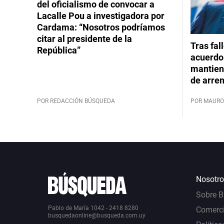
del oficialismo de convocar a
Lacalle Pou a investigadora por
Cardama: “Nosotros podríamos
citar al presidente de la
Tras fal
República”
acuerdo 
mantiene
de arre
POR REDACCIÓN BÚSQUEDA
POR MAURO
Nosotro
Sobre 
Pablo de María 1042 - 2418 8280
Comerci
busquedaonline@busqueda.com.uy