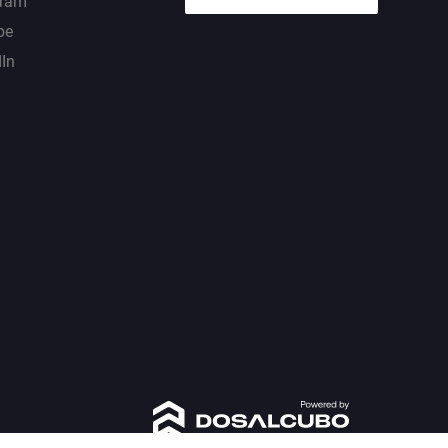
gram
be
dIn