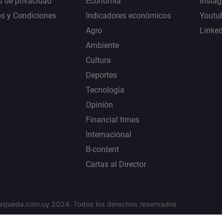
s de privacidad
Economía
Insta
s y Condiciones
Indicadores económicos
Youtu
Agro
Linke
Ambiente
Cultura
Deportes
Tecnología
Opinión
Financial times
Internacional
B-content
Cartas al Director
squeda.com.uy 2024. Todos los derechos reservados