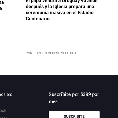
El papa vendrá a Uruguay 40 años
na
después y la Iglesia prepara una
da
ceremonia masiva en el Estadio
Centenario
POR JUAN FRANCISCO PITTALUGA
Suscribite por $299 por
nos en:
mes
ook
SUSCRIBITE