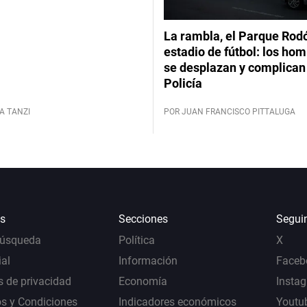
La rambla, el Parque Rod
estadio de fútbol: los hom
se desplazan y complican 
Policía
A TANZI
POR JUAN FRANCISCO PITTALUGA
s
Secciones
Segui
Búsqueda
Política
X
al
Información
Faceb
s de privacidad
Economía
Insta
s y Condiciones
Indicadores económicos
Youtu