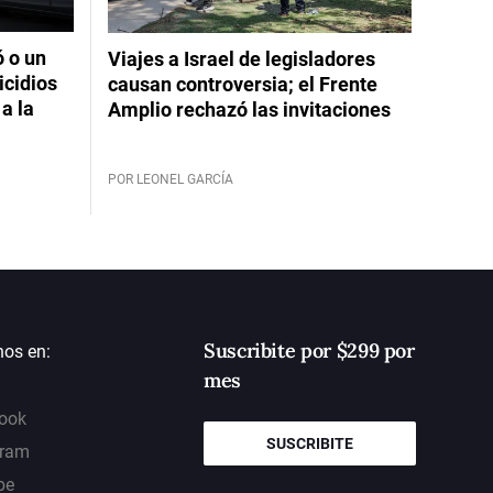
ó o un
Viajes a Israel de legisladores
icidios
causan controversia; el Frente
a la
Amplio rechazó las invitaciones
POR LEONEL GARCÍA
Suscribite por $299 por
nos en:
mes
ook
SUSCRIBITE
gram
be