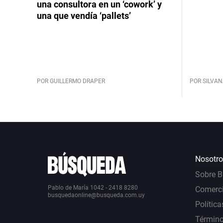
una consultora en un ‘cowork’ y
una que vendía ‘pallets’
POR GUILLERMO DRAPER
POR SILVAN
Nosotro
Sobre 
Pablo de María 1042 - 2418 8280
Comerci
busquedaonline@busqueda.com.uy
Política
Término