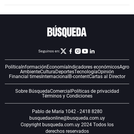
Seguinos en:
Política
Información
Economía
Indicadores económicos
Agro
Ambiente
Cultura
Deportes
Tecnología
Opinión
Financial times
Internacional
B-content
Cartas al Director
Sobre Búsqueda
Comercial
Políticas de privacidad
Términos y Condiciones
Pablo de María 1042 - 2418 8280
busquedaonline@busqueda.com.uy
Copyright busqueda.com.uy 2024 Todos los
derechos reservados