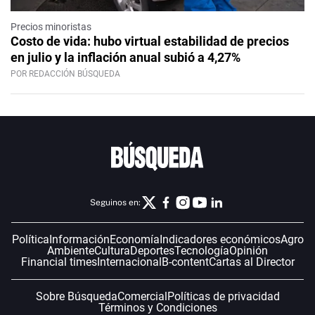
Precios minoristas
Costo de vida: hubo virtual estabilidad de precios
en julio y la inflación anual subió a 4,27%
POR REDACCIÓN BÚSQUEDA
Seguinos en:
Política
Información
Economía
Indicadores económicos
Agro
Ambiente
Cultura
Deportes
Tecnología
Opinión
Financial times
Internacional
B-content
Cartas al Director
Sobre Búsqueda
Comercial
Políticas de privacidad
Términos y Condiciones