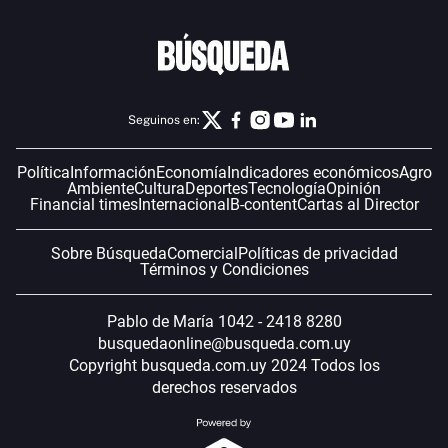
Seguinos en:
Política
Información
Economía
Indicadores económicos
Agro
Ambiente
Cultura
Deportes
Tecnología
Opinión
Financial times
Internacional
B-content
Cartas al Director
Sobre Búsqueda
Comercial
Políticas de privacidad
Términos y Condiciones
Pablo de María 1042 - 2418 8280
busquedaonline@busqueda.com.uy
Copyright busqueda.com.uy 2024 Todos los
derechos reservados